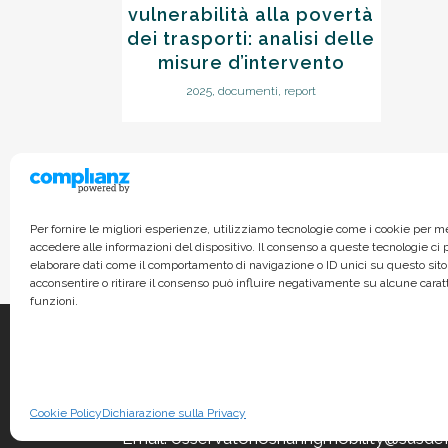
vulnerabilità alla povertà
dei trasporti: analisi delle
misure d’intervento
2025, documenti, report
Per fornire le migliori esperienze, utilizziamo tecnologie come i cookie per 
accedere alle informazioni del dispositivo. Il consenso a queste tecnologie ci
elaborare dati come il comportamento di navigazione o ID unici su questo sito
acconsentire o ritirare il consenso può influire negativamente su alcune carat
funzioni.
Via Garigliano 61/A - 00198, Roma
Cookie Policy
Dichiarazione sulla Privacy
Email: osservatoriosharingmobility@susdef.