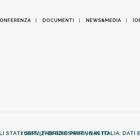
CONFERENZA
DOCUMENTI
NEWS&MEDIA
IO
I STATI UNITI_FABRIZIO PRATI, NACTO
I SERVIZI DI BIKESHARING IN ITALIA: DA