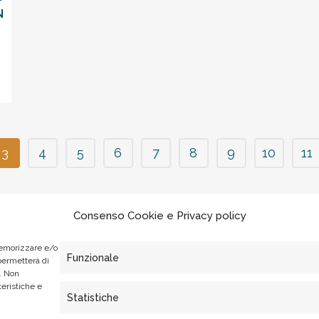
N
3
4
5
6
7
8
9
10
11
Consenso Cookie e Privacy policy
memorizzare e/o
Funzionale
 permetterà di
. Non
teristiche e
Statistiche