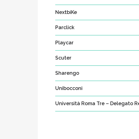
NextbiKe
Parclick
Playcar
Scuter
Sharengo
Unibocconi
Università Roma Tre – Delegato Re