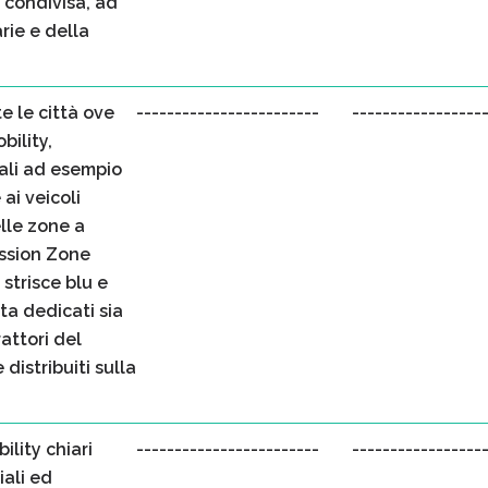
à condivisa, ad
rie e della
 le città ove
------------------------
-----------------
bility,
uali ad esempio
ai veicoli
elle zone a
ission Zone
 strisce blu e
ta dedicati sia
rattori del
distribuiti sulla
ility chiari
------------------------
-----------------
iali ed