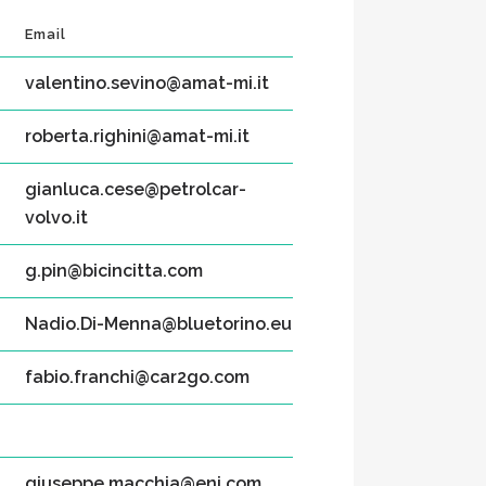
Email
valentino.sevino@amat-mi.it
roberta.righini@amat-mi.it
gianluca.cese@petrolcar-
volvo.it
g.pin@bicincitta.com
Nadio.Di-Menna@bluetorino.eu
fabio.franchi@car2go.com
giuseppe.macchia@eni.com