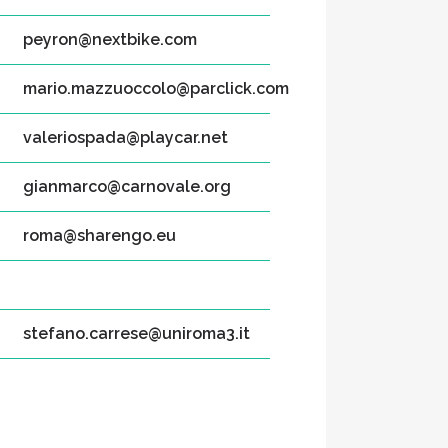
peyron@nextbike.com
mario.mazzuoccolo@parclick.com
valeriospada@playcar.net
gianmarco@carnovale.org
roma@sharengo.eu
stefano.carrese@uniroma3.it