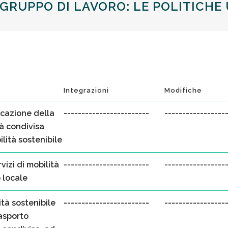
 GRUPPO DI LAVORO: LE POLITICH
Integrazioni
Modifiche
icazione della
------------------------
-----------------
tà condivisa
lità sostenibile
vizi di mobilità
------------------------
-----------------
 locale
tà sostenibile
------------------------
-----------------
rasporto