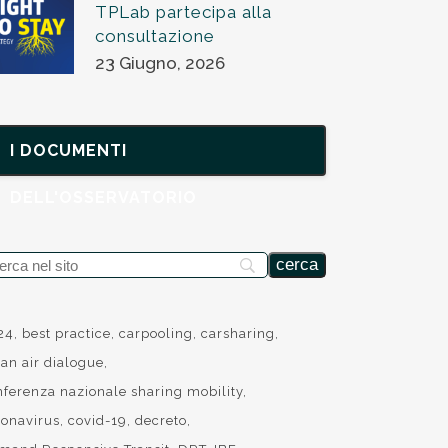
TPLab partecipa alla
consultazione
23 Giugno, 2026
I DOCUMENTI
DELL'OSSERVATORIO
24
best practice
carpooling
carsharing
ean air dialogue
nferenza nazionale sharing mobility
ronavirus
covid-19
decreto