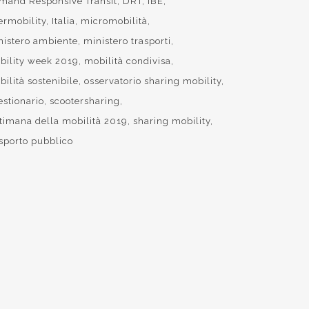
mand Responsive Transit
DRT
IBE
ermobility
Italia
micromobilità
nistero ambiente
ministero trasporti
bility week 2019
mobilità condivisa
ilità sostenibile
osservatorio sharing mobility
estionario
scootersharing
ttimana della mobilità 2019
sharing mobility
asporto pubblico