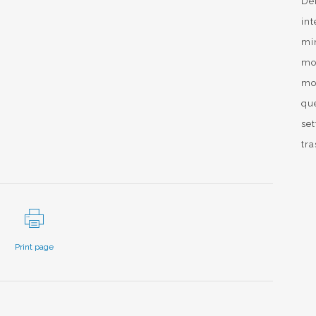
De
int
mi
mo
mob
qu
se
tr
Print page