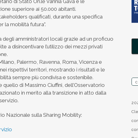
etario di Stato On.le Vannia Gava e le
ne superiore ai 50.000 abitanti.
takeholders qualificati, durante una specifica
r la mobilità futura”.
degli amministratori locali grazie ad un proficuo
 a disincentivare l’utilizzo dei mezzi privati
one.
 Milano, Palermo, Ravenna, Roma, Vicenza e
ei rispettivi territori, mostrando i risultati e le
bilità sempre più condivisa e sostenibile.
re quello di Massimo Ciuffini, dell’Osservatorio
zionato in merito alla transizione in atto dalla
ervizio.
20
Cl
io Nazionale sulla Sharing Mobility:
co
rvizio
co