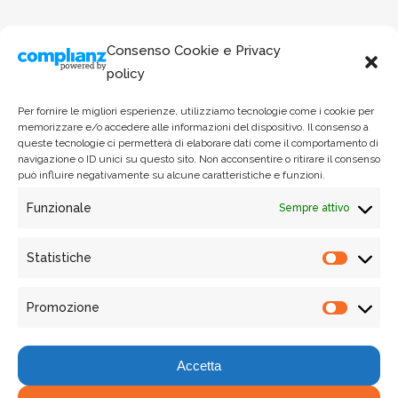
Consenso Cookie e Privacy
policy
Per fornire le migliori esperienze, utilizziamo tecnologie come i cookie per
memorizzare e/o accedere alle informazioni del dispositivo. Il consenso a
queste tecnologie ci permetterà di elaborare dati come il comportamento di
navigazione o ID unici su questo sito. Non acconsentire o ritirare il consenso
può influire negativamente su alcune caratteristiche e funzioni.
Funzionale
Sempre attivo
Via Garigliano 61/A - 00198, Roma
Email: osservatoriosharingmobility@susdef.it
Statistiche
Phone: +39 06 90 21 26 55
Statist
Promozione
Promo
Accetta