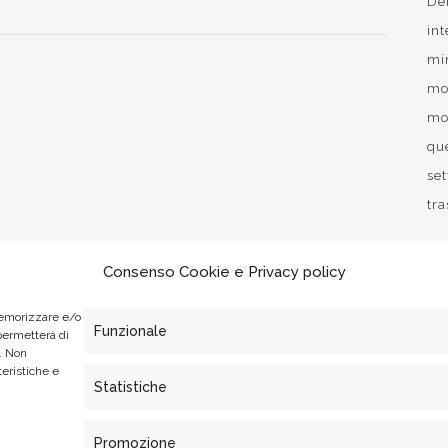
De
int
mi
mo
mob
qu
se
tr
Consenso Cookie e Privacy policy
memorizzare e/o
Funzionale
 permetterà di
. Non
teristiche e
Statistiche
Promozione