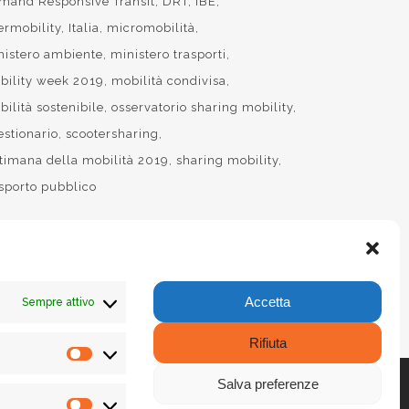
mand Responsive Transit
DRT
IBE
ermobility
Italia
micromobilità
nistero ambiente
ministero trasporti
bility week 2019
mobilità condivisa
ilità sostenibile
osservatorio sharing mobility
estionario
scootersharing
ttimana della mobilità 2019
sharing mobility
asporto pubblico
Accetta
Sempre attivo
Rifiuta
Statistiche
Salva preferenze