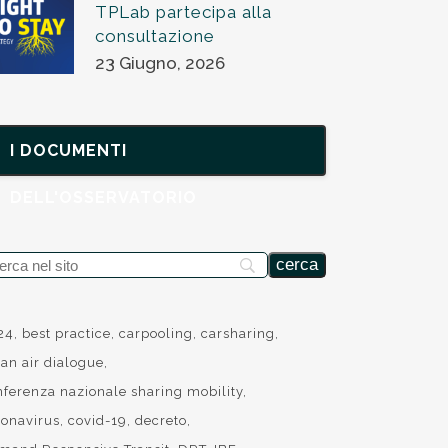
TPLab partecipa alla
consultazione
23 Giugno, 2026
I DOCUMENTI
DELL'OSSERVATORIO
24
best practice
carpooling
carsharing
ean air dialogue
nferenza nazionale sharing mobility
ronavirus
covid-19
decreto