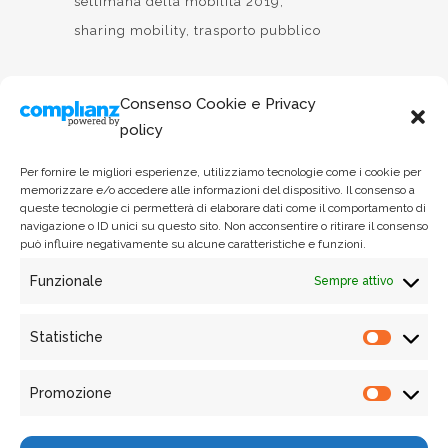
settimana della mobilità 2019
sharing mobility
trasporto pubblico
Consenso Cookie e Privacy
policy
Per fornire le migliori esperienze, utilizziamo tecnologie come i cookie per
memorizzare e/o accedere alle informazioni del dispositivo. Il consenso a
queste tecnologie ci permetterà di elaborare dati come il comportamento di
navigazione o ID unici su questo sito. Non acconsentire o ritirare il consenso
può influire negativamente su alcune caratteristiche e funzioni.
Funzionale
Sempre attivo
Via Garigliano 61/A - 00198, Roma
Email: osservatoriosharingmobility@susdef.it
Statistiche
Phone: +39 06 90 21 26 55
Statist
Promozione
Promo