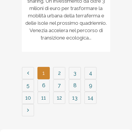
sharing. Un investimento da oltre 3
milioni di euro per trasformare la
mobilità urbana della terraferma e
delle isole nel prossimo quadriennio.
Venezia accelera nel percorso di
transizione ecologica...
1
2
3
4
5
6
7
8
9
10
11
12
13
14