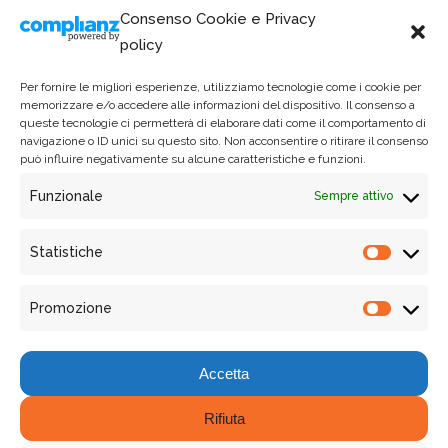
Consenso Cookie e Privacy
policy
Per fornire le migliori esperienze, utilizziamo tecnologie come i cookie per
memorizzare e/o accedere alle informazioni del dispositivo. Il consenso a
queste tecnologie ci permetterà di elaborare dati come il comportamento di
navigazione o ID unici su questo sito. Non acconsentire o ritirare il consenso
può influire negativamente su alcune caratteristiche e funzioni.
Funzionale
Sempre attivo
Via Garigliano 61/A - 00198, Roma
Email: osservatoriosharingmobility@susdef.it
Statistiche
Phone: +39 06 90 21 26 55
Statist
Promozione
Promo
Accetta
Rifiuta