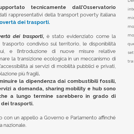
De
ortato tecnicamente dall’Osservatorio
int
dati rappresentativi della transport poverty italiana
mi
vertà dei trasporti.
mo
mob
ertà dei trasporti
,
è stato evidenziato come la
 trasporto condiviso sul territorio, le disponibilità
qu
dui, e l’introduzione di nuove misure relative
se
rmare la transizione ecologica in un meccanismo di
tr
cessibilità ai servizi di mobilità pubblici e privati,
azione più fragili
.
minuire la dipendenza dai combustibili fossili,
servizi a domanda, sharing mobility e hub sono
 che a lungo termine sarebbero in grado di
dei trasporti.
uso con un appello a Governo e Parlamento affinché
da nazionale.