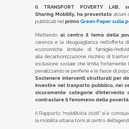
Il TRANSPORT POVERTY LAB, supp
Sharing Mobility, ha presentato
alcuni 
pubblicati nel
p
rimo
Green Paper sulla po
Mettendo
al centro il tema della
pov
carenza e la disuguaglianza nell’offerta di
economiche limitate di famiglie/indivi
alla decarbonizzazione rischino di trasfo
esclusione sociale che limita fortemente l’ac
penalizzando le periferie e le fasce di popol
Sostenere interventi strutturali per di
investire nel trasporto pubblico, nei 
sicuramente categorie d’intervento
contrastare il fenomeno della povertà 
Il Rapporto “mobilitAria 2026” si è concl
la mobilità urbana torni al centro dell’agen