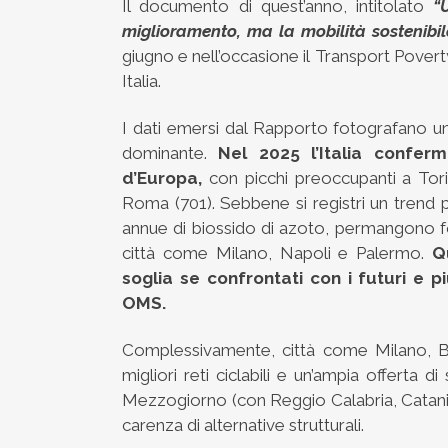
Il documento di quest’anno, intitolato
“
miglioramento, ma la mobilità sostenibil
giugno e nell’occasione il Transport Poverty 
Italia.
I dati emersi dal Rapporto fotografano un
dominante.
Nel 2025 l’Italia confer
d’Europa,
con picchi preoccupanti a Torin
Roma (701). Sebbene si registri un trend p
annue di biossido di azoto, permangono fort
città come Milano, Napoli e Palermo.
Q
soglia se confrontati con i futuri e pi
OMS.
Complessivamente, città come Milano, Bo
migliori reti ciclabili e un’ampia offerta 
Mezzogiorno (con Reggio Calabria, Catania 
carenza di alternative strutturali.