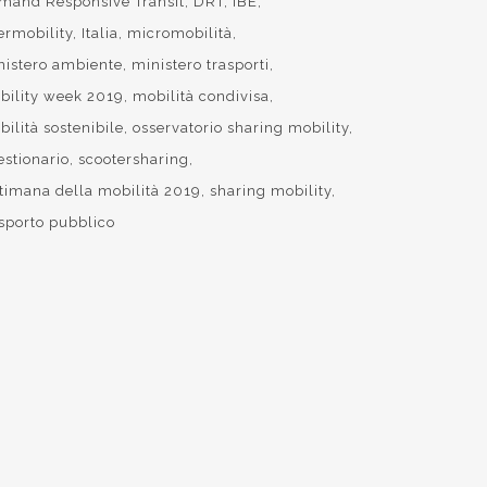
mand Responsive Transit
DRT
IBE
ermobility
Italia
micromobilità
nistero ambiente
ministero trasporti
bility week 2019
mobilità condivisa
ilità sostenibile
osservatorio sharing mobility
estionario
scootersharing
ttimana della mobilità 2019
sharing mobility
asporto pubblico