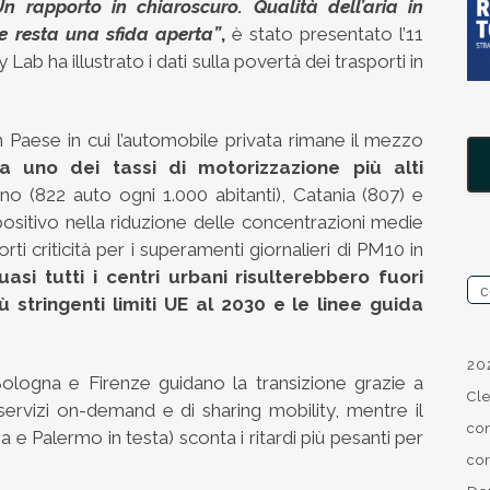
Un rapporto in chiaroscuro. Qualità dell’aria in
e resta una sfida aperta”
,
è stato presentato l’11
Lab ha illustrato i dati sulla povertà dei trasporti in
 Paese in cui l’automobile privata rimane il mezzo
ma uno dei tassi di motorizzazione più alti
o (822 auto ogni 1.000 abitanti), Catania (807) e
ositivo nella riduzione delle concentrazioni medie
i criticità per i superamenti giornalieri di PM10 in
uasi tutti i centri urbani risulterebbero fuori
ù stringenti limiti UE al 2030 e le linee guida
20
logna e Firenze guidano la transizione grazie a
Cl
di servizi on-demand e di sharing mobility, mentre il
co
e Palermo in testa) sconta i ritardi più pesanti per
co