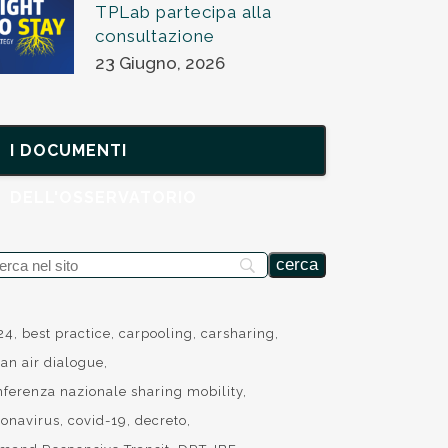
TPLab partecipa alla
consultazione
23 Giugno, 2026
I DOCUMENTI
DELL'OSSERVATORIO
24
best practice
carpooling
carsharing
ean air dialogue
nferenza nazionale sharing mobility
ronavirus
covid-19
decreto