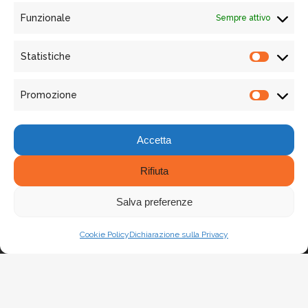
Funzionale
Sempre attivo
Via Garigliano 61/A - 00198, Roma
Email: osservatoriosharingmobility@susdef.it
Statistiche
Phone: +39 06 90 21 26 55
Statist
Promozione
Promo
Accetta
Rifiuta
Salva preferenze
SEGUICI
LinkedIn
X
Facebook
Cookie Policy
Dichiarazione sulla Privacy