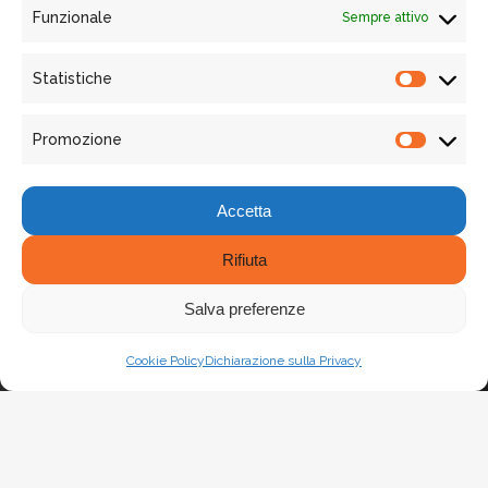
Funzionale
Sempre attivo
Via Garigliano 61/A - 00198, Roma
Email: osservatoriosharingmobility@susdef.it
Statistiche
Phone: +39 06 90 21 26 55
Statist
Promozione
Promo
Accetta
Rifiuta
Salva preferenze
SEGUICI
LinkedIn
X
Facebook
Cookie Policy
Dichiarazione sulla Privacy
© Copyright Osservatorio Nazionale Sharing Mobility